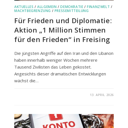
AKTUELLES
/
ALLGEMEIN
/
DEMOKRATIE
/
FINANZWELT
/
MACHTBEGRENZUNG
/
PRESSEMITTEILUNG
Für Frieden und Diplomatie:
Aktion „1 Million Stimmen
für den Frieden“ in Freising
Die jüngsten Angriffe auf den Iran und den Libanon
haben innerhalb weniger Wochen mehrere
Tausend Zivilisten das Leben gekostet.
Angesichts dieser dramatischen Entwicklungen
wächst die…
FÜR
KOMMENTARE DEAKTIVIERT
13. APRIL 2026
FÜR
FRIEDEN
UND
DIPLOMATIE:
AKTION
„1
MILLION
STIMMEN
FÜR