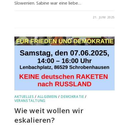
Slowenien. Sabine war eine liebe…
FÜR
KOMMENTARE DEAKTIVIERT
21. JUNI 2025
WIR
WERDEN
DICH
VERMISSEN
AKTUELLES
/
ALLGEMEIN
/
DEMOKRATIE
/
VERANSTALTUNG
Wie weit wollen wir
eskalieren?