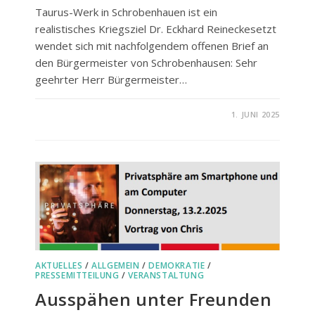
Taurus-Werk in Schrobenhauen ist ein
realistisches Kriegsziel Dr. Eckhard Reineckesetzt
wendet sich mit nachfolgendem offenen Brief an
den Bürgermeister von Schrobenhausen: Sehr
geehrter Herr Bürgermeister…
FÜR
KOMMENTARE DEAKTIVIERT
1. JUNI 2025
WIE
WEIT
WOLLEN
WIR
ESKALIEREN?
AKTUELLES
/
ALLGEMEIN
/
DEMOKRATIE
/
PRESSEMITTEILUNG
/
VERANSTALTUNG
Ausspähen unter Freunden