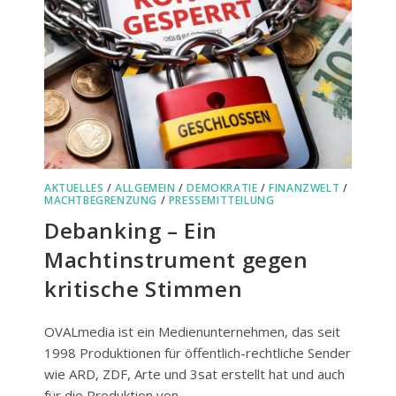
DEN
FRIEDEN“
IN
FREISING
AKTUELLES
/
ALLGEMEIN
/
DEMOKRATIE
/
FINANZWELT
/
MACHTBEGRENZUNG
/
PRESSEMITTEILUNG
Debanking – Ein
Machtinstrument gegen
kritische Stimmen
OVALmedia ist ein Medienunternehmen, das seit
1998 Produktionen für öffentlich-rechtliche Sender
wie ARD, ZDF, Arte und 3sat erstellt hat und auch
für die Produktion von…