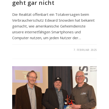
geht gar nicht
Die Realität offenbart ein Totalversagen beim
Verbraucherschutz Edward Snowden hat bekannt
gemacht, wie amerikanische Geheimdienste
unsere internetfähigen Smartphones und
Computer nutzen, um jeden Nutzer der…
FÜR
KOMMENTARE DEAKTIVIERT
7. FEBRUAR 2025
AUSSPÄHEN
UNTER
FREUNDEN
GEHT
GAR
NICHT