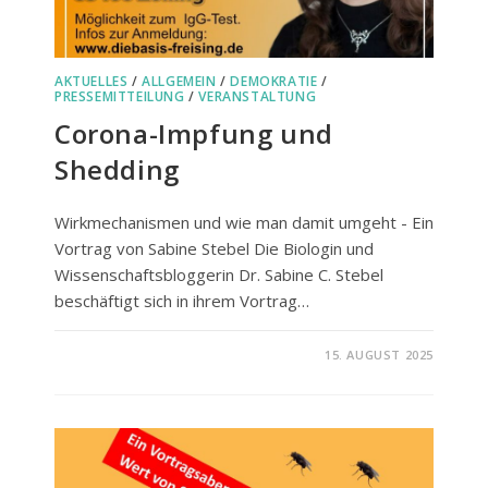
AKTUELLES
/
ALLGEMEIN
/
DEMOKRATIE
/
PRESSEMITTEILUNG
/
VERANSTALTUNG
Corona-Impfung und
Shedding
Wirkmechanismen und wie man damit umgeht - Ein
Vortrag von Sabine Stebel Die Biologin und
Wissenschaftsbloggerin Dr. Sabine C. Stebel
beschäftigt sich in ihrem Vortrag…
FÜR
KOMMENTARE DEAKTIVIERT
15. AUGUST 2025
CORONA-
IMPFUNG
UND
SHEDDING