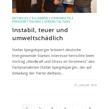
AKTUELLES
/
ALLGEMEIN
/
DEMOKRATIE
/
PRESSEMITTEILUNG
/
VERANSTALTUNG
Instabil, teuer und
umweltschädlich
Stefan Spiegelsperger kritisiert deutsche
Energiewende Starkes Interesse herrschte beim
Vortrag „Windkraft und Stress im Stromnetz“ des
Fachjournalisten Stefan Spiegelsperger, der auf
Einladung der Partei dieBasis…
FÜR
KOMMENTARE DEAKTIVIERT
29. JANUAR 2025
INSTABIL,
TEUER
UND
UMWELTSCHÄDLICH
1
2
3
4
…
6