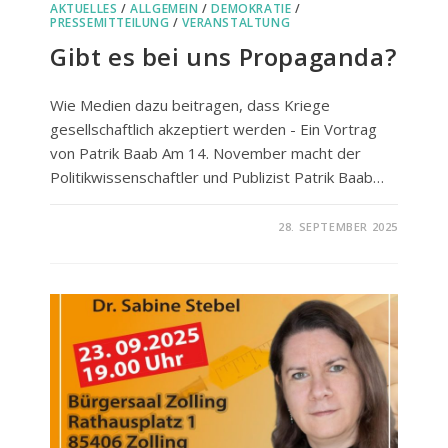
AKTUELLES
/
ALLGEMEIN
/
DEMOKRATIE
/
PRESSEMITTEILUNG
/
VERANSTALTUNG
Gibt es bei uns Propaganda?
Wie Medien dazu beitragen, dass Kriege
gesellschaftlich akzeptiert werden - Ein Vortrag
von Patrik Baab Am 14. November macht der
Politikwissenschaftler und Publizist Patrik Baab…
FÜR
KOMMENTARE DEAKTIVIERT
28. SEPTEMBER 2025
GIBT
ES
BEI
UNS
PROPAGANDA?