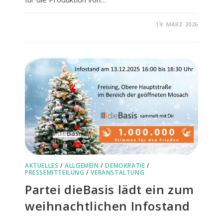
FÜR
KOMMENTARE DEAKTIVIERT
19. MÄRZ 2026
DEBANKING
–
EIN
MACHTINSTRUMENT
GEGEN
KRITISCHE
STIMMEN
AKTUELLES
/
ALLGEMEIN
/
DEMOKRATIE
/
PRESSEMITTEILUNG
/
VERANSTALTUNG
Partei dieBasis lädt ein zum
weihnachtlichen Infostand