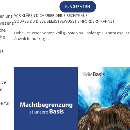
KLAGEPATEN
WIR KLÄREN DICH ÜBER DEINE RECHTE AUF,
ben uns
SODASS DU DIESE SELBSTBEWUSST EINFORDERN KANNST!
swesens
che
Dabei ist unser Service völlig kostenlos – solange Du nicht explizi
che
Anwalt beauftragst.
st
ive-
im
e für