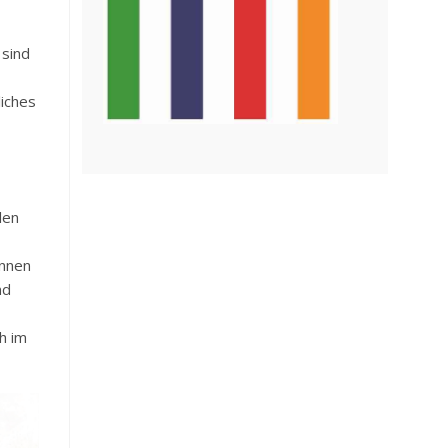
 sind
liches
len
önnen
nd
ch im