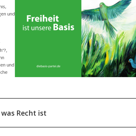
is,
gen und
r
h“?,
inn
ten und
lche
s was Recht ist