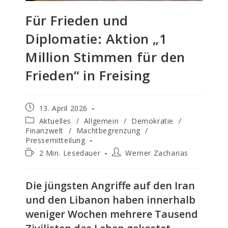
Für Frieden und
Diplomatie: Aktion „1
Million Stimmen für den
Frieden“ in Freising
Beitrag
13. April 2026
veröffentlicht:
Beitrags-
Aktuelles
/
Allgemein
/
Demokratie
/
Kategorie:
Finanzwelt
/
Machtbegrenzung
/
Pressemitteilung
Lesedauer:
Beitrags-
2 Min. Lesedauer
Werner Zacharias
Autor:
Die jüngsten Angriffe auf den Iran
und den Libanon haben innerhalb
weniger Wochen mehrere Tausend