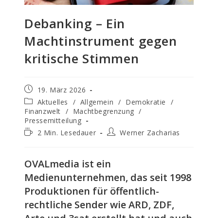
Debanking – Ein
Machtinstrument gegen
kritische Stimmen
Beitrag
19. März 2026
veröffentlicht:
Beitrags-
Aktuelles
/
Allgemein
/
Demokratie
/
Kategorie:
Finanzwelt
/
Machtbegrenzung
/
Pressemitteilung
Lesedauer:
Beitrags-
2 Min. Lesedauer
Werner Zacharias
Autor:
OVALmedia ist ein
Medienunternehmen, das seit 1998
Produktionen für öffentlich-
rechtliche Sender wie ARD, ZDF,