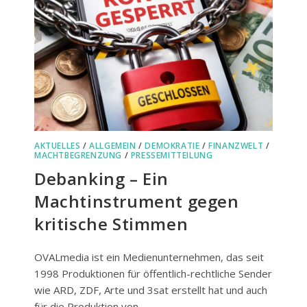
DEN
FRIEDEN“
IN
FREISING
AKTUELLES
/
ALLGEMEIN
/
DEMOKRATIE
/
FINANZWELT
/
MACHTBEGRENZUNG
/
PRESSEMITTEILUNG
Debanking – Ein
Machtinstrument gegen
kritische Stimmen
OVALmedia ist ein Medienunternehmen, das seit
1998 Produktionen für öffentlich-rechtliche Sender
wie ARD, ZDF, Arte und 3sat erstellt hat und auch
für die Produktion von…