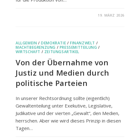
FÜR
KOMMENTARE DEAKTIVIERT
19. MÄRZ 2026
DEBANKING
–
EIN
MACHTINSTRUMENT
GEGEN
KRITISCHE
ALLGEMEIN
/
DEMOKRATIE
/
FINANZWELT
STIMMEN
/
MACHTBEGRENZUNG
/
PRESSEMITTEILUNG
/
WIRTSCHAFT
/
ZEITUNGSARTIKEL
Von der Übernahme von
Justiz und Medien durch
politische Parteien
In unserer Rechtsordnung sollte (eigentlich)
Gewaltenteilung unter Exekutive, Legislative,
Judikative und der vierten „Gewalt“, den Medien,
herrschen. Aber wie wird dieses Prinzip in diesen
Tagen…