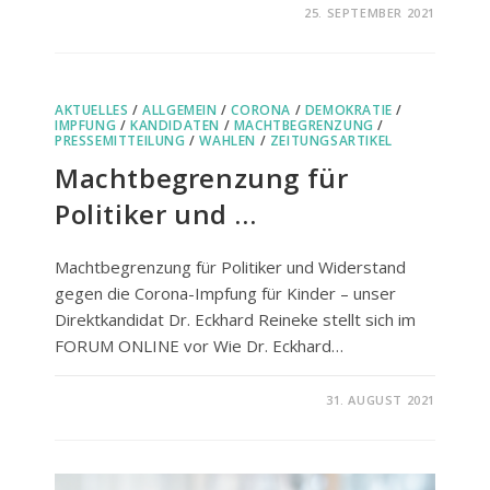
FÜR
KOMMENTARE DEAKTIVIERT
25. SEPTEMBER 2021
VON
DER
ÜBERNAHME
VON
JUSTIZ
UND
AKTUELLES
/
ALLGEMEIN
/
CORONA
MEDIEN
/
DEMOKRATIE
/
DURCH
IMPFUNG
/
KANDIDATEN
/
MACHTBEGRENZUNG
/
POLITISCHE
PRESSEMITTEILUNG
/
WAHLEN
/
ZEITUNGSARTIKEL
PARTEIEN
Machtbegrenzung für
Politiker und …
Machtbegrenzung für Politiker und Widerstand
gegen die Corona-Impfung für Kinder – unser
Direktkandidat Dr. Eckhard Reineke stellt sich im
FORUM ONLINE vor Wie Dr. Eckhard…
FÜR
KOMMENTARE DEAKTIVIERT
31. AUGUST 2021
MACHTBEGRENZUNG
FÜR
POLITIKER
UND
…