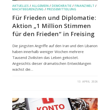
AKTUELLES
/
ALLGEMEIN
/
DEMOKRATIE
/
FINANZWELT
/
MACHTBEGRENZUNG
/
PRESSEMITTEILUNG
Für Frieden und Diplomatie:
Aktion „1 Million Stimmen
für den Frieden“ in Freising
Die jüngsten Angriffe auf den Iran und den Libanon
haben innerhalb weniger Wochen mehrere
Tausend Zivilisten das Leben gekostet.
Angesichts dieser dramatischen Entwicklungen
wächst die…
FÜR
KOMMENTARE DEAKTIVIERT
13. APRIL 2026
FÜR
FRIEDEN
UND
DIPLOMATIE:
AKTION
„1
MILLION
STIMMEN
FÜR