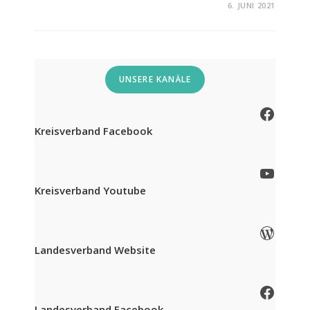
FÜR
KOMMENTARE DEAKTIVIERT
6. JUNI 2021
DR.
ECKHARD
REINEKE
UNSERE KANÄLE
Facebook
Kreisverband Facebook
YouTube
Kreisverband Youtube
WordPress
Landesverband Website
Facebook
Landesverband Facebook