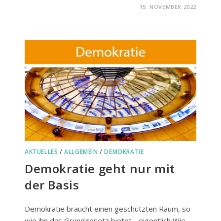
FÜR
KOMMENTARE DEAKTIVIERT
15. NOVEMBER 2022
WISSENSWERTES
ZUR
CORONAIMPFUNG
AKTUELLES
/
ALLGEMEIN
/
DEMOKRATIE
Demokratie geht nur mit
der Basis
Demokratie braucht einen geschützten Raum, so
wie ihn das Grundgesetz bietet - eigentlich Wie