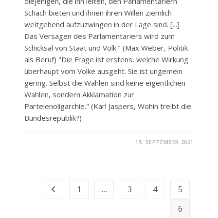
diejenigen, die ihn leiten, den Parlamentariern
Schach bieten und ihnen ihren Willen ziemlich
weitgehend aufzuzwingen in der Lage sind. [...]
Das Versagen des Parlamentariers wird zum
Schicksal von Staat und Volk." (Max Weber, Politik
als Beruf) "Die Frage ist erstens, welche Wirkung
überhaupt vom Volke ausgeht. Sie ist ungemein
gering. Selbst die Wahlen sind keine eigentlichen
Wahlen, sondern Akklamation zur
Parteienoligarchie." (Karl Jaspers, Wohin treibt die
Bundesrepublik?)
FÜR
KOMMENTARE DEAKTIVIERT
15. SEPTEMBER 2021
„VOM
SCHEITERN
DER
REPRÄSENTATIVEN
DEMOKRATIE!““
1
…
3
4
5
Zur vorherigen Seite
6