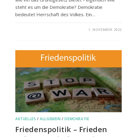
steht es um die Demokratie? Demokratie
bedeutet Herrschaft des Volkes. Ein…
FÜR
KOMMENTARE DEAKTIVIERT
1. NOVEMBER 2022
DEMOKRATIE
GEHT
NUR
MIT
DER
BASIS
AKTUELLES
/
ALLGEMEIN
/
DEMOKRATIE
Friedenspolitik – Frieden