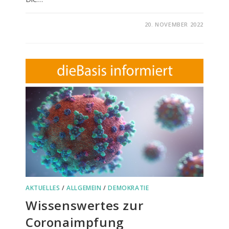
FÜR
KOMMENTARE DEAKTIVIERT
20. NOVEMBER 2022
EINLADUNG
ZUR
AUFSTELLUNGSVERSAMMLU
AKTUELLES
/
ALLGEMEIN
/
DEMOKRATIE
Wissenswertes zur
Coronaimpfung