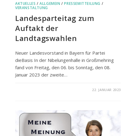
AKTUELLES
/
ALLGEMEIN
/
PRESSEMITTEILUNG
/
VERANSTALTUNG
Landesparteitag zum
Auftakt der
Landtagswahlen
Neuer Landesvorstand in Bayern für Partei
dieBasis In der Nibelungenhalle in Großmehring
fand von Freitag, den 06. bis Sonntag, den 08.
Januar 2023 der zweite…
FÜR
KOMMENTARE DEAKTIVIERT
22. JANUAR 2023
LANDESPARTEITAG
ZUM
AUFTAKT
DER
LANDTAGSWAHLEN