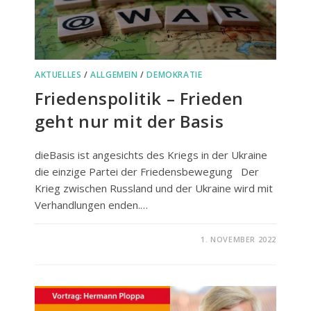
AKTUELLES
/
ALLGEMEIN
/
DEMOKRATIE
Friedenspolitik – Frieden
geht nur mit der Basis
dieBasis ist angesichts des Kriegs in der Ukraine
die einzige Partei der Friedensbewegung Der
Krieg zwischen Russland und der Ukraine wird mit
Verhandlungen enden.…
FÜR
KOMMENTARE DEAKTIVIERT
1. NOVEMBER 2022
FRIEDENSPOLITIK
–
FRIEDEN
GEHT
NUR
MIT
DER
BASIS