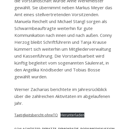
die Vorstandschaft wurde Anne Werkmeister
gewählt. Sie übernimmt neben Markus Meyer das
Amt eines stellvertretenden Vorsitzenden.
Manuela Reichelt und Michael Stangl sorgen als
Schwarmbeauftragte weiterhin für gute
Kommunikation nach innen und nach außen. Conny
Herzog bleibt Schriftführerin und Tanja Krause
kümmert sich weiterhin um Mitgliederverwaltung
und Kassenführung. Die Vorstandsarbeit wird
künftig begleitet vom sogenannten Säulenrat, in
den Angelika Knödlseder und Tobias Bosse
gewählt wurden.
Werner Zacharias berichtete im Jahresrückblick
über die zahlreichen Aktivitäten im abgelaufenen
Jahr.
Taetigkeitsbericht-ohneTO
Herunterladen
SCHLAGWÖRTER
:
DEBATTE
,
DEMOKRATIE
,
PODIUMSDISKUSSION