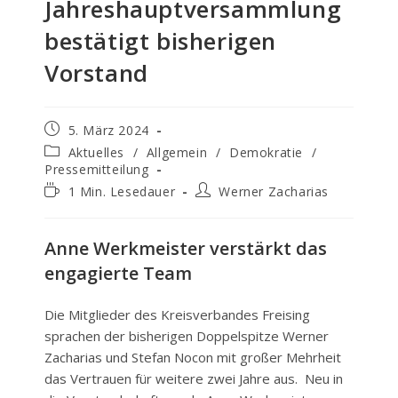
Jahreshauptversammlung
bestätigt bisherigen
Vorstand
Beitrag
5. März 2024
veröffentlicht:
Beitrags-
Aktuelles
/
Allgemein
/
Demokratie
/
Kategorie:
Pressemitteilung
Lesedauer:
Beitrags-
1 Min. Lesedauer
Werner Zacharias
Autor:
Anne Werkmeister verstärkt das
engagierte Team
Die Mitglieder des Kreisverbandes Freising
sprachen der bisherigen Doppelspitze Werner
Zacharias und Stefan Nocon mit großer Mehrheit
das Vertrauen für weitere zwei Jahre aus. Neu in